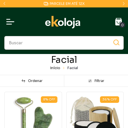
PARCELE EM ATÉ 12X
0
Facial
Início
Facial
Ordenar
Filtrar
8
%
OFF
36
%
OFF