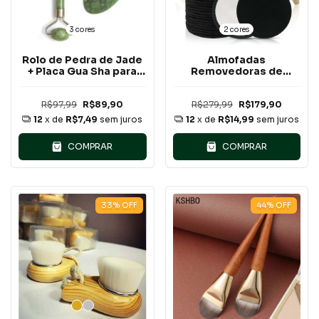
3 cores
2 cores
Rolo de Pedra de Jade
Almofadas
+ Placa Gua Sha para
Removedoras de
Massagem Facial Anti-
Maquiagem de Bambu
Rugas
Natural (10 pcs)
R$97,99
R$89,90
R$279,99
R$179,90
12
x de
R$7,49
sem juros
12
x de
R$14,99
sem juros
COMPRAR
COMPRAR
33
%
OFF
44
%
OFF