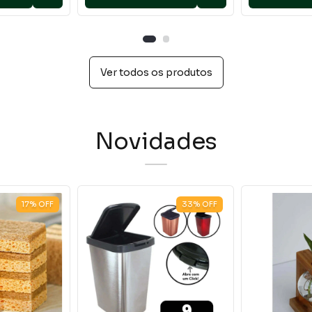
Ver todos os produtos
Novidades
17
%
OFF
33
%
OFF