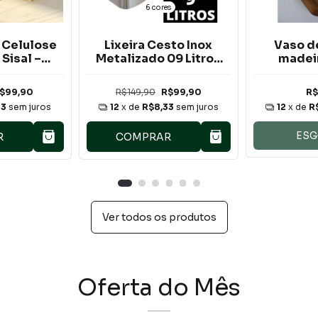
6 cores
 Celulose
Lixeira Cesto Inox
Vaso d
 Sisal –
Metalizado 09 Litros
madei
 Antiodor
Com Tampa Click
adáveis
Label Vermelho Rose
$99,90
R$149,90
R$99,90
R$
Gold Banheiro
33
sem juros
12
x de
R$8,33
sem juros
12
x de
R
Cozinha
ES
R
COMPRAR
Ver todos os produtos
Oferta do Mês