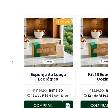
37
%
OFF
37
%
OFF
4 cores
2 cor
Louça
Esponja de Louça
Kit 18 Es
a
Ecológica
Cozi
vel
Biodegradável
Biodegra
ópia)
Premium
Prem
9,90
R$189,90
R$119,90
R$229,90
R
em juros
12
x de
R$9,99
sem juros
12
x de
R$14,
COMPRAR
COMPRA