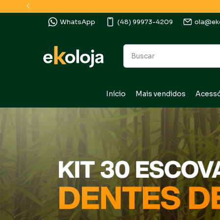
WhatsApp
(48) 99973-4209
ola@eko
Início
Mais vendidos
Acessó