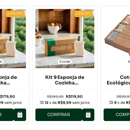
22
%
OFF
25
%
OFF
es
2 cores
6
ponja de
Kit 9 Esponja de
Cot
nha
Cozinha
Ecológic
dáveis
Biodegradáveis
(20
ium
Premium
$179,90
R$159,90
R$119,90
R$99,9
99
sem juros
12
x de
R$9,99
sem juros
9
x de
R
R
COMPRAR
COMP