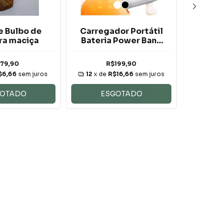
e Bulbo de
Carregador Portátil
Va
ra maciça
Bateria Power Bank
Sup
50000mah Turbo
Plan
22.5W
79,90
R$199,90
$6,66
sem juros
12
x de
R$16,66
sem juros
12
x 
GOTADO
ESGOTADO