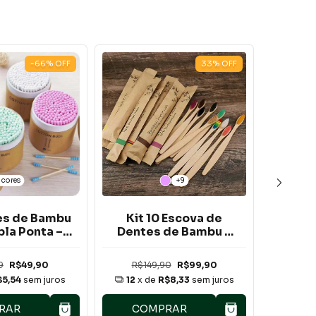
-66
%
OFF
33
%
OFF
 cores
+9
es de Bambu
Kit 10 Escova de
Escov
la Ponta –
Dentes de Bambu –
Bamb
Unidades
Cerdas Macias
Cerdas
Kit c
9
R$49,90
R$149,90
R$99,90
R$1
$5,54
sem juros
12
x de
R$8,33
sem juros
12
x 
RAR
COMPRAR
CO