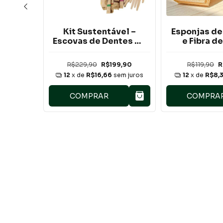
dro
Kit Sustentável –
Esponjas de
eira
Escovas de Dentes de
e Fibra de
anta
Bambu + Esponjas
Ecológicas,
Biodegradáveis de
e Biodegr
R$229,90
R$199,90
R$119,90
R
Fibra Natural
em juros
12
x de
R$16,66
sem juros
12
x de
R$8,
O
COMPRAR
COMPRA