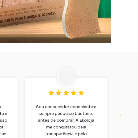
a
Sou consumidor consciente e
Re
te é
sempre pesquiso bastante
Ekoloj
 são
antes de comprar. A Ekoloja
a cai
oi
me conquistou pela
f
jas
transparência e pelo
diar