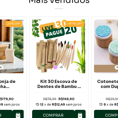
Mais vendidos
22
%
OFF
-97
%
OFF
es
+9
4
ponja de
Kit 30 Escova de
Cotonet
nha
Dentes de Bambu –
com Dup
dáveis
Cerdas Macias
200 
ium
(Pague 20 Leve 30)
$179,90
R$75,99
R$149,90
R$29,9
99
sem juros
12
x de
R$12,49
sem juros
9
x de
R
R
COMPRAR
COMP