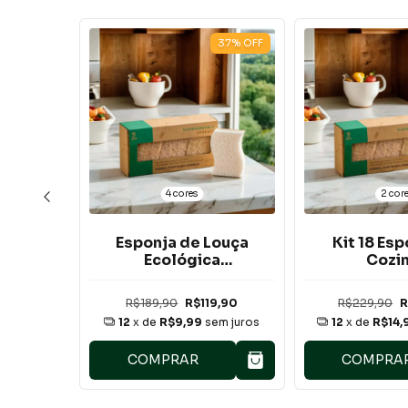
37
%
OFF
37
%
OFF
4 cores
2 cor
Louça
Esponja de Louça
Kit 18 Es
a
Ecológica
Cozi
vel
Biodegradável
Biodegra
ópia)
Premium
Prem
9,90
R$189,90
R$119,90
R$229,90
R
em juros
12
x de
R$9,99
sem juros
12
x de
R$14,
COMPRAR
COMPRA