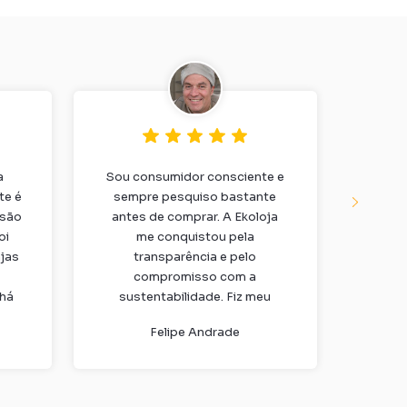
a
Sou consumidor consciente e
Re
te é
sempre pesquiso bastante
Ekoloj
 são
antes de comprar. A Ekoloja
a cai
oi
me conquistou pela
f
jas
transparência e pelo
diar
compromisso com a
bambu
 há
sustentabilidade. Fiz meu
na q
ito
primeiro pedido de escovas de
tradi
Felipe Andrade
bambu e já recomendei para
c
toda a família.