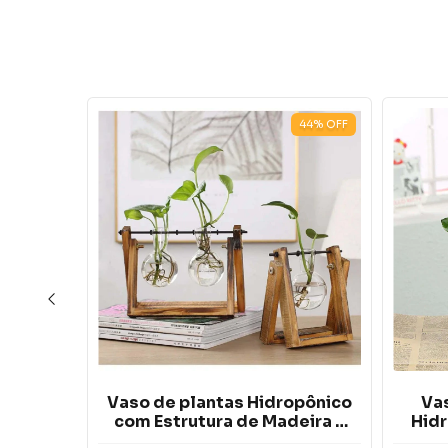
124
%
OFF
44
%
OFF
penso
Vaso de plantas Hidropônico
Vas
com Estrutura de Madeira e
Hidr
Tubo de Vidro Transparente