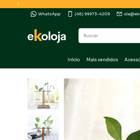
WhatsApp
(48) 99973-4209
ola@eko
Início
Mais vendidos
Acessó