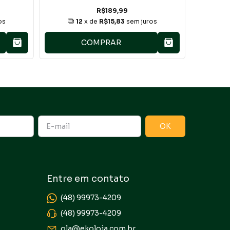
R$189,99
os
12
x de
R$15,83
sem juros
COMPRAR
Entre em contato
(48) 99973-4209
(48) 99973-4209
ola@ekoloja.com.br