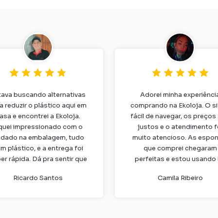
tava buscando alternativas
Adorei minha experiênci
a reduzir o plástico aqui em
comprando na Ekoloja. O si
asa e encontrei a Ekoloja.
fácil de navegar, os preços
quei impressionado com o
justos e o atendimento f
idado na embalagem, tudo
muito atencioso. As espon
m plástico, e a entrega foi
que comprei chegaram
er rápida. Dá pra sentir que
perfeitas e estou usando
marca realmente se importa
semanas, sem cheiro e mu
Ricardo Santos
Camila Ribeiro
com o planeta.
resistentes.