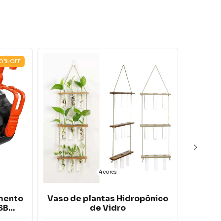
0
%
OFF
4 cores
mento
Vaso de plantas Hidropônico
Venti
SB
de Vidro
Lâmpa
mAh