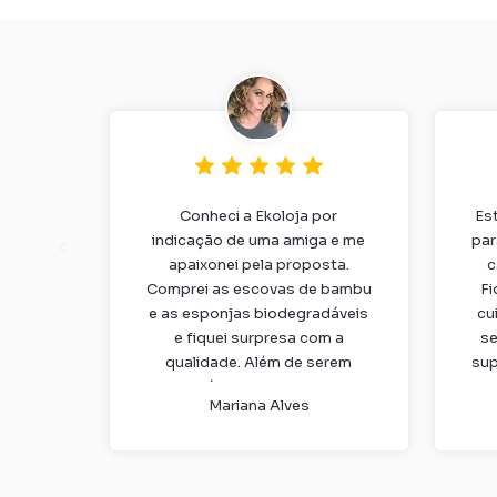
Conheci a Ekoloja por
Es
indicação de uma amiga e me
par
apaixonei pela proposta.
c
Comprei as escovas de bambu
Fi
e as esponjas biodegradáveis
cu
e fiquei surpresa com a
se
qualidade. Além de serem
sup
sustentáveis, duram bastante
a 
Mariana Alves
e realmente fazem diferença
no dia a dia. Já virei cliente fiel!