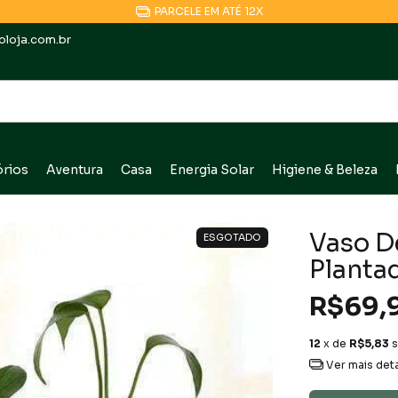
COMPRE POR NOSSO APP E GANHE 10% OFF
loja.com.br
rios
Aventura
Casa
Energia Solar
Higiene & Beleza
Vaso D
ESGOTADO
Planta
R$69,
12
x de
R$5,83
s
Ver mais det