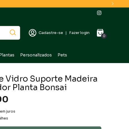
Cadastre-se
|
Fazer login
0
Plantas
Personalizados
Pets
e Vidro Suporte Madeira
dor Planta Bonsai
90
em juros
alhes