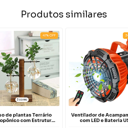
Produtos similares
41
%
OFF
3
3 cores
o de plantas Terrário
Ventilador de Acampa
opônico com Estrutura
com LED e Bateria U
de Madeira e Vidro
Recarregável 5200