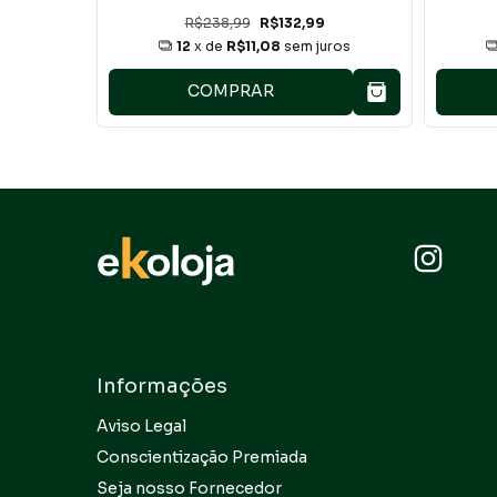
R$238,99
R$132,99
uros
12
x de
R$11,08
sem juros
COMPRAR
Informações
Aviso Legal
Conscientização Premiada
Seja nosso Fornecedor