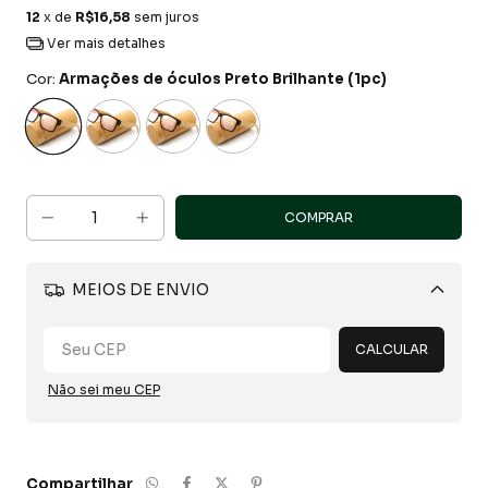
12
x de
R$16,58
sem juros
Ver mais detalhes
Cor:
Armações de óculos Preto Brilhante (1pc)
MEIOS DE ENVIO
Alterar CEP
CALCULAR
Não sei meu CEP
Compartilhar