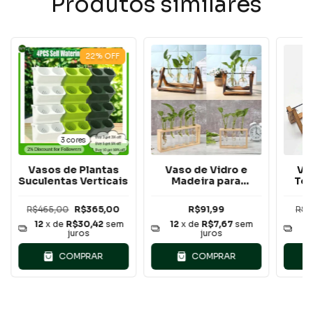
Produtos similares
22
%
OFF
3 cores
Vasos de Plantas
Vaso de Vidro e
Va
Suculentas Verticais
Madeira para
Ter
plantas
R$465,00
R$365,00
R$91,99
R$1
12
x de
R$30,42
sem
12
x de
R$7,67
sem
12
juros
juros
COMPRAR
COMPRAR