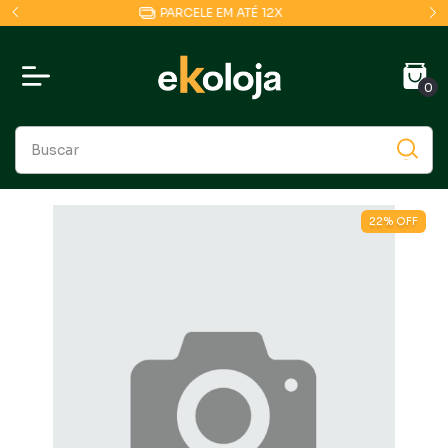
COMPRE POR NOSSO APP E GANHE 10% OFF
0
22
%
OFF