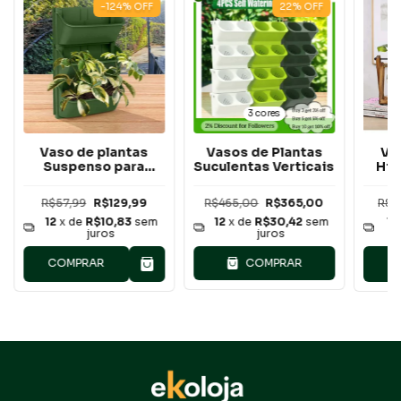
-124
%
OFF
22
%
OFF
3 cores
Vaso de plantas
Vasos de Plantas
Va
Suspenso para
Suculentas Verticais
Hid
Jardim
Estru
e 
R$57,99
R$129,99
R$465,00
R$365,00
R$2
T
12
x de
R$10,83
sem
12
x de
R$30,42
sem
12
juros
juros
COMPRAR
COMPRAR
C