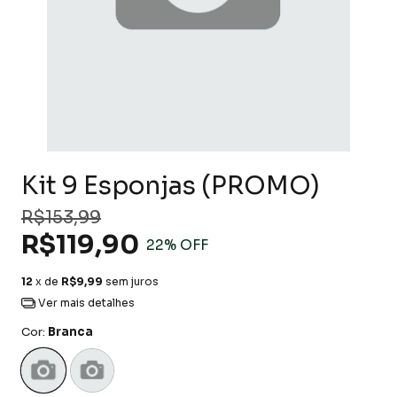
Kit 9 Esponjas (PROMO)
R$153,99
R$119,90
22
% OFF
12
x de
R$9,99
sem juros
Ver mais detalhes
Cor:
Branca