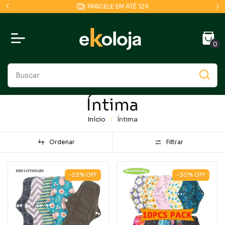
PARCELE EM ATÉ 12X
0
Íntima
Início
Íntima
Ordenar
Filtrar
-23
%
OFF
-30
%
OFF