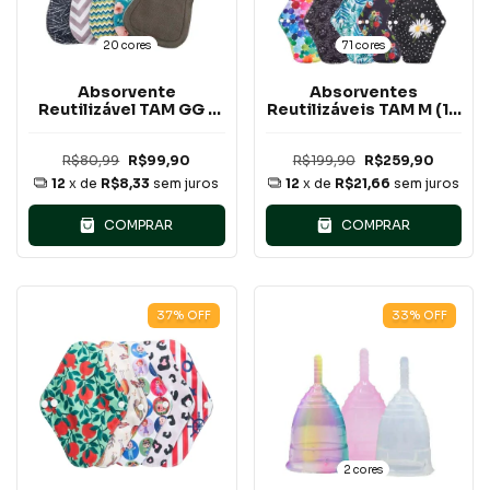
20 cores
71 cores
Absorvente
Absorventes
Reutilizável TAM GG (
Reutilizáveis TAM M (10
de pano )
pcs)
R$80,99
R$99,90
R$199,90
R$259,90
12
x de
R$8,33
sem juros
12
x de
R$21,66
sem juros
COMPRAR
COMPRAR
37
%
OFF
33
%
OFF
2 cores