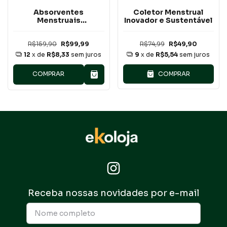
Absorventes
Coletor Menstrual
Menstruais
Inovador e Sustentável
Reutilizáveis TAM P (de
pano) (5pcs)
R$159,90
R$99,99
R$74,99
R$49,90
12
x de
R$8,33
sem juros
9
x de
R$5,54
sem juros
COMPRAR
COMPRAR
Receba nossas novidades por e-mail