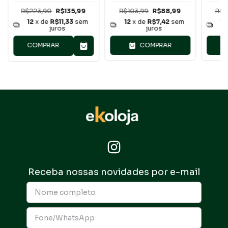
(1pc)
Estru
R$223,90
R$135,99
R$103,99
R$88,99
R$2
12
x de
R$11,33
sem
12
x de
R$7,42
sem
12
T
juros
juros
COMPRAR
COMPRAR
Receba nossas novidades por e-mail