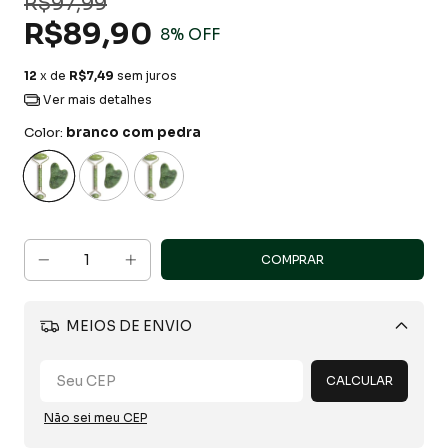
R$97,99
R$89,90
8
% OFF
12
x de
R$7,49
sem juros
Ver mais detalhes
Color:
branco com pedra
MEIOS DE ENVIO
Alterar CEP
CALCULAR
Não sei meu CEP