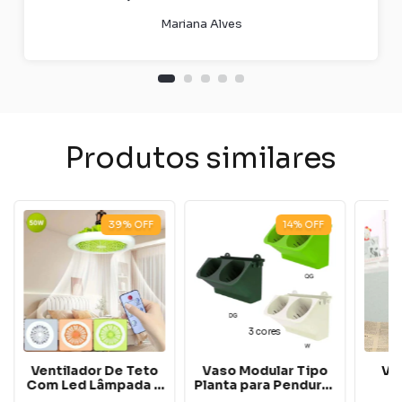
Mariana Alves
Produtos similares
39
%
OFF
14
%
OFF
3 cores
Ventilador De Teto
Vaso Modular Tipo
Va
Com Led Lâmpada e
Planta para Pendurar
Controle Remoto
na Parede
Hid