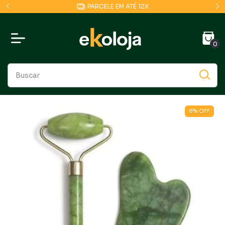
PARCELE EM ATÉ 12X
0
8
%
OFF