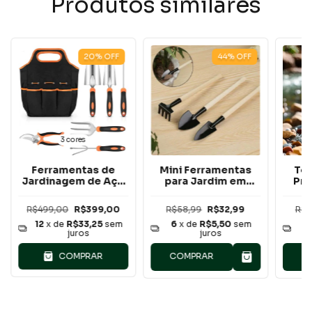
Produtos similares
20
%
OFF
44
%
OFF
3 cores
Ferramentas de
Mini Ferramentas
Tes
Jardinagem de Aço
para Jardim em
Pro
Inoxidável com Bolsa
Madeira (3pcs)
Lâ
R$499,00
R$399,00
R$58,99
R$32,99
R$1
12
x de
R$33,25
sem
6
x de
R$5,50
sem
12
juros
juros
COMPRAR
COMPRAR
C