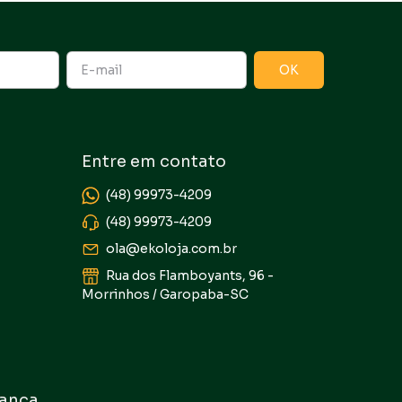
Entre em contato
(48) 99973-4209
(48) 99973-4209
ola@ekoloja.com.br
Rua dos Flamboyants, 96 -
Morrinhos / Garopaba-SC
ança