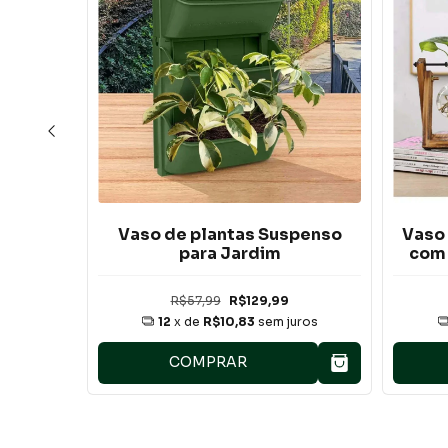
rio de
Vaso de plantas Suspenso
Vaso 
e de
para Jardim
com 
Vidro
Tubo
R$57,99
R$129,99
ros
12
x de
R$10,83
sem juros
COMPRAR