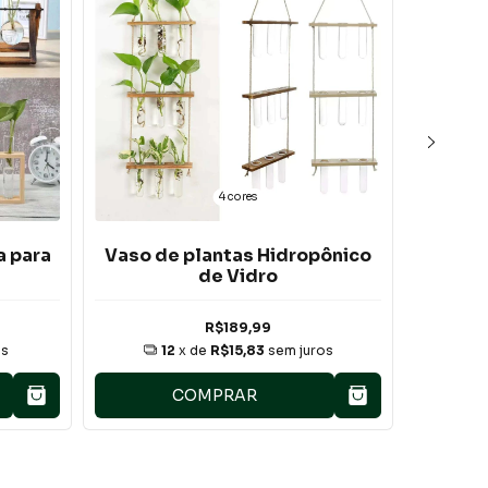
4 cores
a para
Vaso de plantas Hidropônico
Venti
de Vidro
Lâmpa
R$189,99
os
12
x de
R$15,83
sem juros
COMPRAR