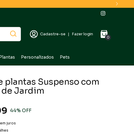
Cadastre-se
|
Fazer login
0
Plantas
Personalizados
Pets
e plantas Suspenso com
 de Jardim
99
44
% OFF
em juros
alhes