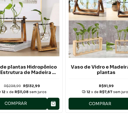
de plantas Hidropônico
Vaso de Vidro e Madeir
Estrutura de Madeira e
plantas
 de Vidro Transparente
R$238,99
R$132,99
R$91,99
12
x de
R$11,08
sem juros
12
x de
R$7,67
sem jur
COMPRAR
COMPRAR