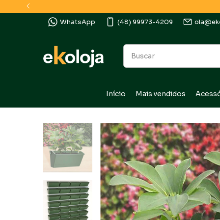
WhatsApp
(48) 99973-4209
ola@eko
Início
Mais vendidos
Acessó