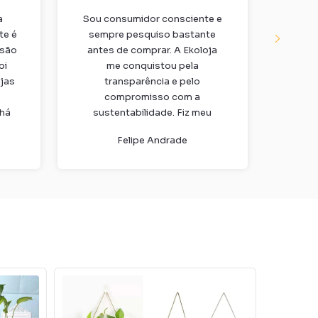
a
Sou consumidor consciente e
Re
te é
sempre pesquiso bastante
Ekoloj
 são
antes de comprar. A Ekoloja
a cai
oi
me conquistou pela
f
jas
transparência e pelo
diar
compromisso com a
bambu
 há
sustentabilidade. Fiz meu
na q
ito
primeiro pedido de escovas de
tradi
Felipe Andrade
bambu e já recomendei para
c
toda a família.