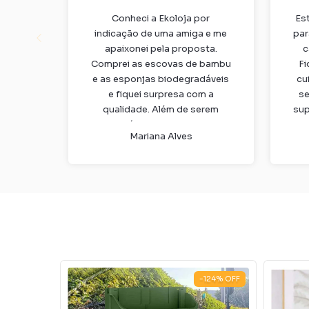
Conheci a Ekoloja por
Es
indicação de uma amiga e me
par
apaixonei pela proposta.
c
Comprei as escovas de bambu
Fi
e as esponjas biodegradáveis
cu
e fiquei surpresa com a
se
qualidade. Além de serem
sup
sustentáveis, duram bastante
a 
Mariana Alves
e realmente fazem diferença
no dia a dia. Já virei cliente fiel!
67
%
OFF
-124
%
OFF