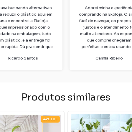
tava buscando alternativas
Adorei minha experiênci
a reduzir o plástico aqui em
comprando na Ekoloja. O si
asa e encontrei a Ekoloja.
fácil de navegar, os preços
quei impressionado com o
justos e o atendimento f
idado na embalagem, tudo
muito atencioso. As espon
m plástico, e a entrega foi
que comprei chegaram
er rápida. Dá pra sentir que
perfeitas e estou usando
marca realmente se importa
semanas, sem cheiro e mu
Ricardo Santos
Camila Ribeiro
com o planeta.
resistentes.
Produtos similares
44
%
OFF