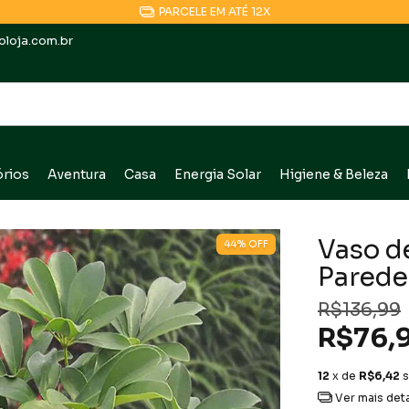
COMPRE POR NOSSO APP E GANHE 10% OFF
loja.com.br
rios
Aventura
Casa
Energia Solar
Higiene & Beleza
Vaso d
44
%
OFF
Parede
R$136,99
R$76,
12
x de
R$6,42
s
Ver mais det